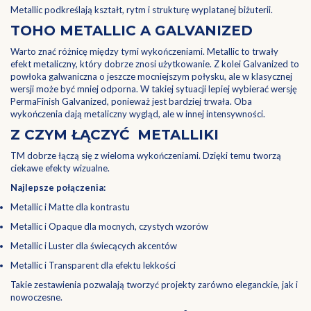
Metallic podkreślają kształt, rytm i strukturę wyplatanej biżuterii.
TOHO METALLIC A GALVANIZED
Warto znać różnicę między tymi wykończeniami. Metallic to trwały
efekt metaliczny, który dobrze znosi użytkowanie. Z kolei Galvanized to
powłoka galwaniczna o jeszcze mocniejszym połysku, ale w klasycznej
wersji może być mniej odporna. W takiej sytuacji lepiej wybierać wersję
PermaFinish Galvanized, ponieważ jest bardziej trwała. Oba
wykończenia dają metaliczny wygląd, ale w innej intensywności.
Z CZYM ŁĄCZYĆ METALLIKI
TM dobrze łączą się z wieloma wykończeniami. Dzięki temu tworzą
ciekawe efekty wizualne.
Najlepsze połączenia:
Metallic i Matte dla kontrastu
Metallic i Opaque dla mocnych, czystych wzorów
Metallic i Luster dla świecących akcentów
Metallic i Transparent dla efektu lekkości
Takie zestawienia pozwalają tworzyć projekty zarówno eleganckie, jak i
nowoczesne.